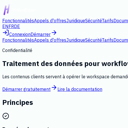
Fonctionnalités
Appels d'offres
Juridique
Sécurité
Tarifs
Docum
EN
FR
DE
Connexion
Démarrer
Fonctionnalités
Appels d'offres
Juridique
Sécurité
Tarifs
Docum
Confidentialité
Traitement des données pour workfl
Les contenus clients servent à opérer le workspace demand
Démarrer gratuitement
Lire la documentation
Principes