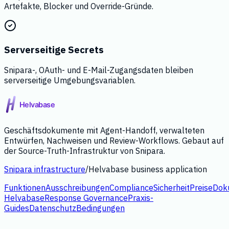
Artefakte, Blocker und Override-Gründe.
Serverseitige Secrets
Snipara-, OAuth- und E-Mail-Zugangsdaten bleiben
serverseitige Umgebungsvariablen.
Geschäftsdokumente mit Agent-Handoff, verwalteten
Entwürfen, Nachweisen und Review-Workflows. Gebaut auf
der Source-Truth-Infrastruktur von Snipara.
Snipara infrastructure
/
Helvabase business application
Funktionen
Ausschreibungen
Compliance
Sicherheit
Preise
Dok
Helvabase
Response Governance
Praxis-
Guides
Datenschutz
Bedingungen