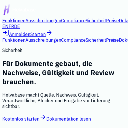
Funktionen
Ausschreibungen
Compliance
Sicherheit
Preise
Dok
EN
FR
DE
Anmelden
Starten
Funktionen
Ausschreibungen
Compliance
Sicherheit
Preise
Dok
Sicherheit
Für Dokumente gebaut, die
Nachweise, Gültigkeit und Review
brauchen.
Helvabase macht Quelle, Nachweis, Gültigkeit,
Verantwortliche, Blocker und Freigabe vor Lieferung
sichtbar.
Kostenlos starten
Dokumentation lesen